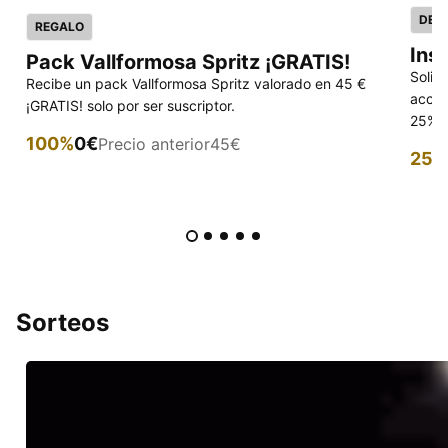
DES
REGALO
Ins
Pack Vallformosa Spritz ¡GRATIS!
Solic
Recibe un pack Vallformosa Spritz valorado en 45 €
acced
¡GRATIS! solo por ser suscriptor.
25% p
100%
0€
Precio anterior
45€
25%
Sorteos